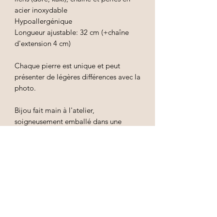
acier inoxydable
Hypoallergénique
Longueur ajustable: 32 cm (+chaîne
d'extension 4 cm)
Chaque pierre est unique et peut
présenter de légères différences avec la
photo.
Bijou fait main à l'atelier,
soigneusement emballé dans une
pochette en tissu.
Conseils d'entretien
Afin de préserver l'éclat de votre bijou,
évitez les contacts avec l'eau, le parfum
ou autre produit cosmétique, ceux-ci
Abonnez-vous à la newsletter pour suivre nos