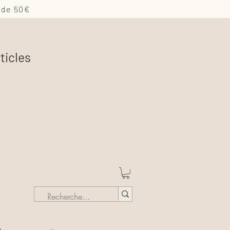
 de 50€
ticles