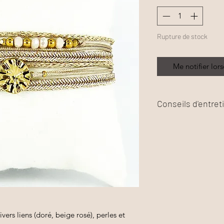
Rupture de stock
Me notifier lors
Conseils d'entret
Afin de préserver l'é
contacts avec l'eau,
cosmétique, ceux-ci 
matériaux utilisés.
ers liens (doré, beige rosé), perles et