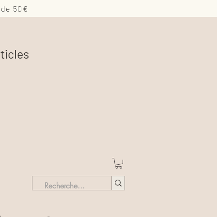
 de 50€
ticles