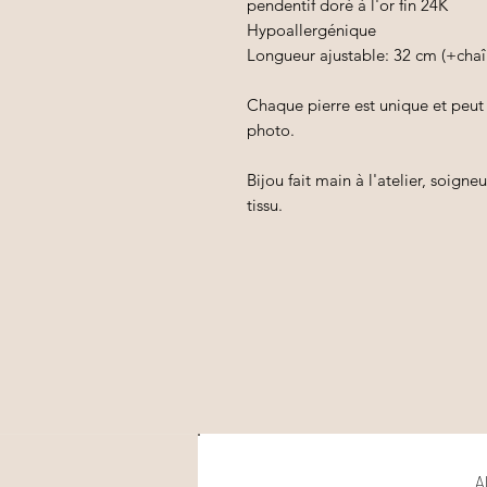
pendentif doré à l'or fin 24K
Hypoallergénique
Longueur ajustable: 32 cm (+chaî
Chaque pierre est unique et peut 
photo.
Bijou fait main à l'atelier, soig
tissu.
A