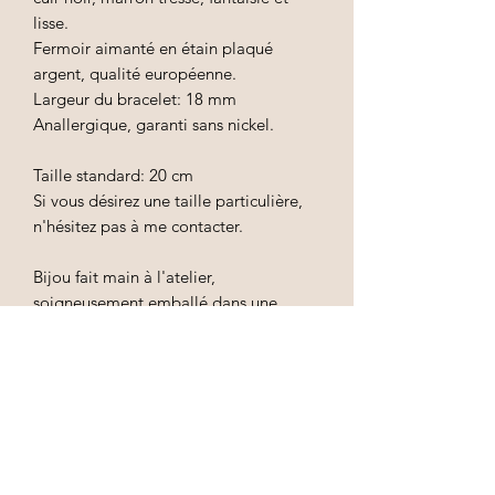
lisse.
Fermoir aimanté en étain plaqué
argent, qualité européenne.
Largeur du bracelet: 18 mm
Anallergique, garanti sans nickel.
Taille standard: 20 cm
Si vous désirez une taille particulière,
n'hésitez pas à me contacter.
Bijou fait main à l'atelier,
soigneusement emballé dans une
pochette en tissu.
Conseils d'entretien
Afin de préserver l'éclat de votre bijou,
évitez les contacts avec l'eau, le parfum